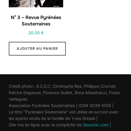
N° 3 – Revue Pyrénées
Souterraines
20,00
€
AJOUTER AU PANIER
Crédit photo : A.C.E.C, Christophe Bes, Philippe Crochet,
Patrick Degouve, Florence Guillot, Brice Maestracci, Fredo
Verlaguet.
Association Pyrénées Souterraines | ISSN 3038-5555 |
Le titre "Pyrénées Souterraine" est utilisé en accord avec
les ayants droits de la famille de Yves Griosel |
Site mis en ligne avec la complicité de
Goxoclic.com
|