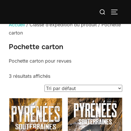
Aller
Rechercher :
au
PERMUT
contenu
Accueil
/ Classe d’expédition du produit / Pochette
carton
Pochette carton
Pochette carton pour revues
3 résultats affichés