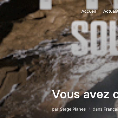
Aller
au
Accueil
Actuali
contenu
Vous avez d
par
Serge Planes
dans
França