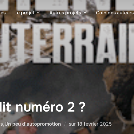
tés
Le projet
Autres projets
Coin des auteurs
it numéro 2 ?
Publié
is
,
Un peu d'autopromotion
sur
18 février 2025
le