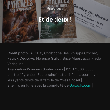
de
Previous
Previous
l’article
Et de deux !
Crédit photo : A.C.E.C, Christophe Bes, Philippe Crochet,
Patrick Degouve, Florence Guillot, Brice Maestracci, Fredo
Verlaguet.
Association Pyrénées Souterraines | ISSN 3038-5555 |
Le titre "Pyrénées Souterraine" est utilisé en accord avec
les ayants droits de la famille de Yves Griosel |
Site mis en ligne avec la complicité de
Goxoclic.com
|