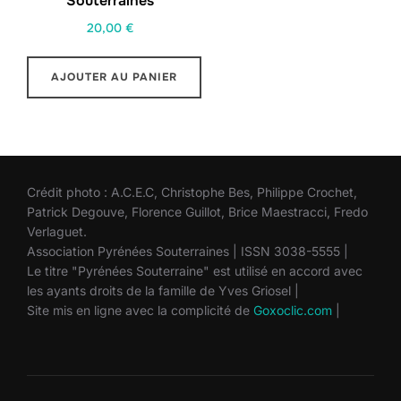
Souterraines
20,00
€
AJOUTER AU PANIER
Crédit photo : A.C.E.C, Christophe Bes, Philippe Crochet,
Patrick Degouve, Florence Guillot, Brice Maestracci, Fredo
Verlaguet.
Association Pyrénées Souterraines | ISSN 3038-5555 |
Le titre "Pyrénées Souterraine" est utilisé en accord avec
les ayants droits de la famille de Yves Griosel |
Site mis en ligne avec la complicité de
Goxoclic.com
|