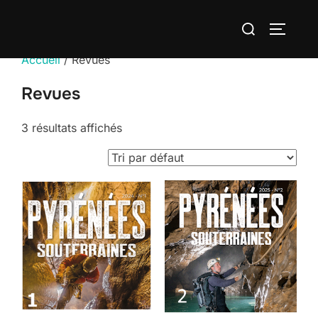
Aller
Rechercher :
au
PERMUT
contenu
Accueil
/ Revues
Revues
3 résultats affichés