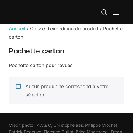
Aller
Rechercher :
au
PERMUT
contenu
Accueil
/ Classe d’expédition du produit / Pochette
carton
Pochette carton
Pochette carton pour revues
Aucun produit ne correspond à votre
sélection.
Crédit photo : A.C.E.C, Christophe Bes, Philippe Crochet,
Patrick Degouve, Florence Guillot, Brice Maestracci, Fredo