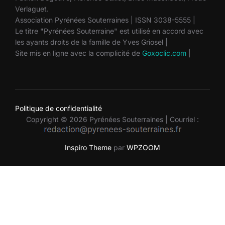
Verlaguet.
Association Pyrénées Souterraines | ISSN 3038-5555 |
Le titre "Pyrénées Souterraine" est utilisé en accord avec
les ayants droits de la famille de Yves Griosel |
Site mis en ligne avec la complicité de
Goxoclic.com
|
Politique de confidentialité
Copyright © 2026 Pyrénées Souterraines | Courriel :
Inspiro Theme
par
WPZOOM