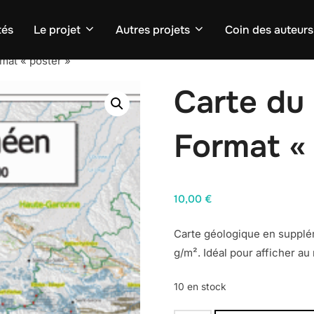
tés
Le projet
Autres projets
Coin des auteurs
mat « poster »
Carte du
Format «
10,00
€
Carte géologique en supplém
g/m². Idéal pour afficher au
10 en stock