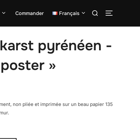
Rechercher :
Commander
Français
PERMUTER 
 karst pyrénéen -
 poster »
ent, non pliée et imprimée sur un beau papier 135
 mur.