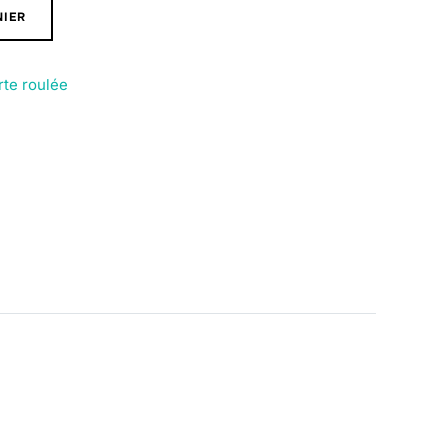
NIER
rte roulée