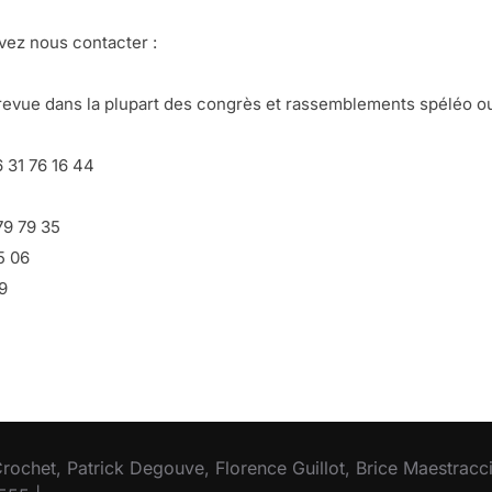
vez nous contacter :
a revue dans la plupart des congrès et rassemblements spéléo o
 31 76 16 44
79 79 35
5 06
9
Crochet, Patrick Degouve, Florence Guillot, Brice Maestracci