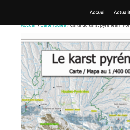
Aller
au
Accueil
Actuali
contenu
Accueil
/
Carte roulée
/ Carte du karst pyrénéen -For