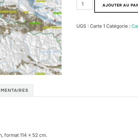
quantité
AJOUTER AU PA
de
Carte
UGS :
Carte 1
Catégorie :
Ca
du
karst
pyrénéen
-
Format
"poster"
ÉMENTAIRES
, format 114 x 52 cm.