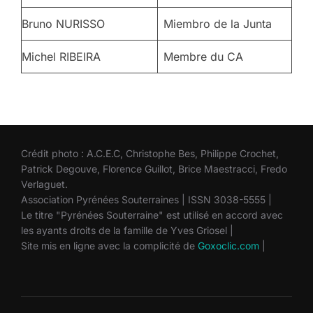
Bruno NURISSO
Miembro de la Junta
Michel RIBEIRA
Membre du CA
Crédit photo : A.C.E.C, Christophe Bes, Philippe Crochet,
Patrick Degouve, Florence Guillot, Brice Maestracci, Fredo
Verlaguet.
Association Pyrénées Souterraines | ISSN 3038-5555 |
Le titre "Pyrénées Souterraine" est utilisé en accord avec
les ayants droits de la famille de Yves Griosel |
Site mis en ligne avec la complicité de
Goxoclic.com
|