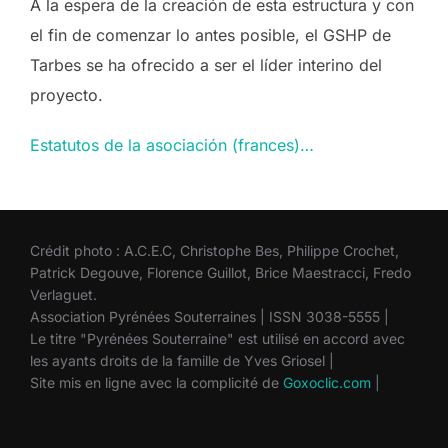
A la espera de la creación de esta estructura y con
el fin de comenzar lo antes posible, el GSHP de
Tarbes se ha ofrecido a ser el líder interino del
proyecto.
Estatutos de la asociación
(
f
r
a
n
c
e
s
)
…
Crédit photo : A.C.E.C, Christophe Bes, Philippe Crochet,
Patrick Degouve, Florence Guillot, Brice Maestracci, Fredo
Verlaguet.
Association Pyrénées Souterraines | ISSN 3038-5555 |
Le titre "Pyrénées Souterraine" est utilisé en accord avec
les ayants droits de la famille de Yves Griosel |
Site mis en ligne avec la complicité de
Goxoclic.com
|