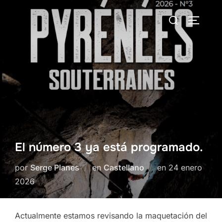
Saltar
Buscar:
al
ALTERN
contenido
El número 3 ya está programado.
Publicado
por
Serge Planes
en
Castellano
en
24 enero
el
2026
Actualmente estamos revisando la maquetación del