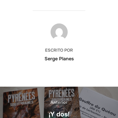
AUTOR DE LA PUBLICACIÓN
ESCRITO POR
Serge Planes
Navegación
de
Anterior
Anterior
entradas
¡Y dos!